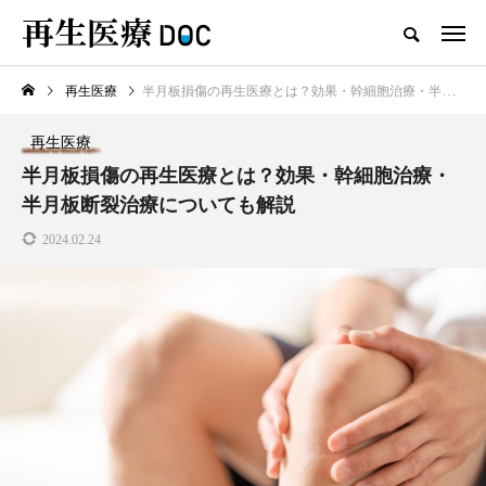
再生医療
半月板損傷の再生医療とは？効果・幹細胞治療・半月板断裂治療についても解説
新着記事
再生医療
再生医療
半月板損傷の再生医療とは？効果・幹細胞治療・
半月板断裂治療についても解説
2024.02.24
AGAは予防できる？予防方法と
治療法、生活習慣の見直し方を紹
介します
2025.03.08