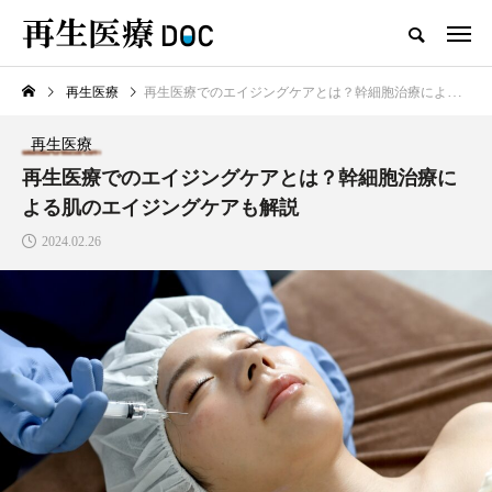
再生医療
再生医療でのエイジングケアとは？幹細胞治療による肌のエイジングケアも解説
新着記事
再生医療
再生医療
再生医療でのエイジングケアとは？幹細胞治療に
よる肌のエイジングケアも解説
2024.02.26
AGAは予防できる？予防方法と
治療法、生活習慣の見直し方を紹
介します
2025.03.08