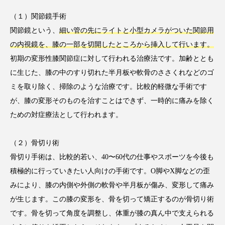
（１）関節鏡手術
関節鏡という、
細い管の先にライトと小型カメラがついた関節用
の内視鏡を、膝の一部を切開したところから挿入して行います。
初期の変形性膝関節症に対して行われる治療法です。加齢ととも
に生じた、膝の中のすり切れた半月板や軟骨のささくれなどのゴ
ミを取り除く、掃除のような治療です。比較的軽微な手術です
が、膝の変形そのものを治すことはできず、一時的に痛みを除く
ための対症療法として行われます。
（２）骨切り術
骨切り手術は、比較的若い、40〜60代の仕事やスポーツを今後も
積極的に行っていきたい人向けの手術です。O脚やX脚などの歪
みにより、膝の内側や外側の軟骨や半月板が傷み、変形して痛み
が生じます。この膝の変形を、骨を切って矯正するのが骨切り術
です。骨を切って角度を調整し、体重が膝の真ん中で支えられる