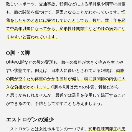
激しいスポーツ、交通事故、転倒などによる半月板や靭帯の損傷
も、膝の関節を傷つけて、原因となることがわかっています。
怪
我をしたそのときには完治していたとしても、数年、数十年を経
て中高年以降になってから、変形性膝関節症などの膝の病気にな
りやすいと言われています。
O脚・X脚
O脚やX脚などの脚の変形も、膝への負担が大きく痛みを生じや
すい状態です。例えば、日本人に多いとされているO脚は、
両膝
の間が空くため体重のかかる箇所が偏り、特に膝関節の内側に大
きな負担がかかります。
O脚やX脚は元々の体質、骨格だから、
と思うかもしれませんが、最近では器具を使用して矯正すること
ができるので、予防として治すことも考えましょう。
エストロゲンの減少
エストロゲンとは女性ホルモンの一つです。
変形性膝関節症の患