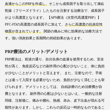
血液からこのPRPを作成し、
そこから成長因子を取り出して凍結
乾燥（フリーズドライ）したものを注射する治療法で、成長因子
がより高濃度となります。 【APS療法（次世代高濃度PRP）】
PFC-FDの高濃度の成長因子に加えて、
さらに高濃度の抗炎症性
物質が含まれています。
関節の痛みに特に効果的な治療方法で
す。強い消炎効果と長期間の持続効果があります。
PRP療法のメリット/デメリット
PRP療法は、前述の通り、自分自身の血液を使用するため、安全
性が高く、免疫反応などの副作用の心配が少ないこと、体に負担
が少ないことがメリットと言えます。 また、注射なので、手術
とは違って入院する必要がないため、負担が少なく済むことも挙
げられます。デメリットとしては、 自由診療のため治療費が自
費となります。 副作用の心配は少ないとはいえ、一般的な注射
同様、注射後に、痛みや腫れ、熱感、赤み、皮下出血が現れる可
能性があります。しかし、これらの反応は一時的なものであるこ