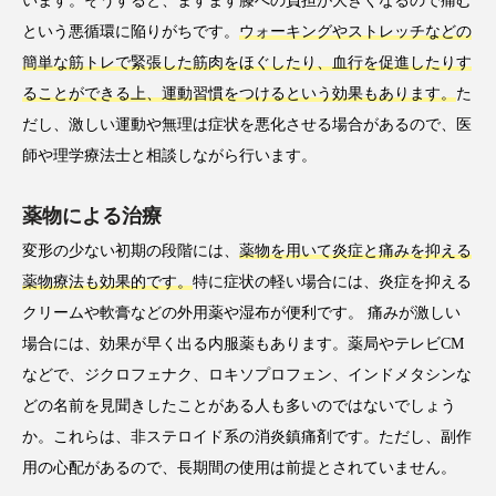
います。そうすると、ますます膝への負担が大きくなるので痛む
という悪循環に陥りがちです。
ウォーキングやストレッチなどの
簡単な筋トレで緊張した筋肉をほぐしたり、血行を促進したりす
ることができる上、運動習慣をつけるという効果もあります。
た
だし、激しい運動や無理は症状を悪化させる場合があるので、医
師や理学療法士と相談しながら行います。
薬物による治療
変形の少ない初期の段階には、
薬物を用いて炎症と痛みを抑える
薬物療法も効果的です。
特に症状の軽い場合には、炎症を抑える
クリームや軟膏などの外用薬や湿布が便利です。 痛みが激しい
場合には、効果が早く出る内服薬もあります。薬局やテレビCM
などで、ジクロフェナク、ロキソプロフェン、インドメタシンな
どの名前を見聞きしたことがある人も多いのではないでしょう
か。これらは、非ステロイド系の消炎鎮痛剤です。ただし、副作
用の心配があるので、長期間の使用は前提とされていません。