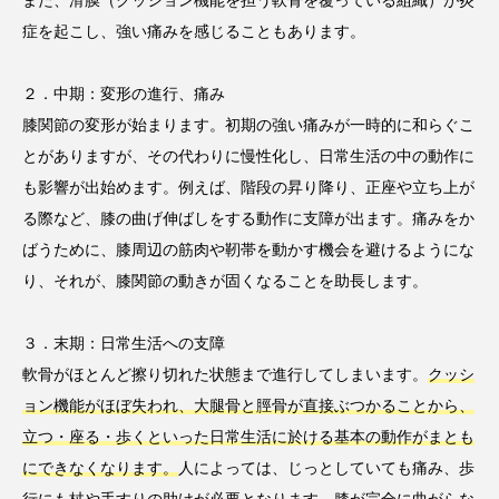
また、滑膜（クッション機能を担う軟骨を覆っている組織）が炎
症を起こし、強い痛みを感じることもあります。
２．中期：変形の進行、痛み
膝関節の変形が始まります。初期の強い痛みが一時的に和らぐこ
とがありますが、その代わりに慢性化し、日常生活の中の動作に
も影響が出始めます。例えば、階段の昇り降り、正座や立ち上が
る際など、膝の曲げ伸ばしをする動作に支障が出ます。痛みをか
ばうために、膝周辺の筋肉や靭帯を動かす機会を避けるようにな
り、それが、膝関節の動きが固くなることを助長します。
３．末期：日常生活への支障
軟骨がほとんど擦り切れた状態まで進行してしまいます。
クッシ
ョン機能がほぼ失われ、大腿骨と脛骨が直接ぶつかることから、
立つ・座る・歩くといった日常生活に於ける基本の動作がまとも
にできなくなります。
人によっては、じっとしていても痛み、歩