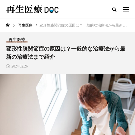
再生医療
変形性膝関節症の原因は？一般的な治療法から最新の治療法まで紹介
新着記事
再生医療
再生医療
変形性膝関節症の原因は？一般的な治療法から最
新の治療法まで紹介
2024.02.26
AGAは予防できる？予防方法と
治療法、生活習慣の見直し方を紹
介します
2025.03.08