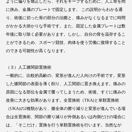
ように偏りを矯正したら、それをキープするために、人工骨を間
に挟み、金属のプレートで固定します。 この説明からわかる通
り、術後に切った骨の部分の治癒と、痛みがなくなるまでに時間
がかかる大掛かりな手術です。また、固定した金属プレートは数
年後に取り除く必要があります。しかし、自分の骨を温存するこ
とができるため、スポーツ競技、肉体を使う労働に復帰すること
のできる可能性が高くなります。
（３）人工膝関節置換術
一般的に、比較的高齢の、変形が進んだ人向けの手術です。変形
した膝関節の表面を薄く削り、人工関節に置き換えます。痛みの
原因になる部位を金属で覆ってしまうため、術後、すぐに痛みの
改善に大きな効果があります。全置換術（TKA)と単顆置換術
（UKA)の2種類があり、膝全体の擦り減りと変形が進んでいる場
合は全置換術、関節の擦り減りが外側あるいは内側だけの場合に
は、「そこだけ」置換を行う単顆置換術を行います。当然なが