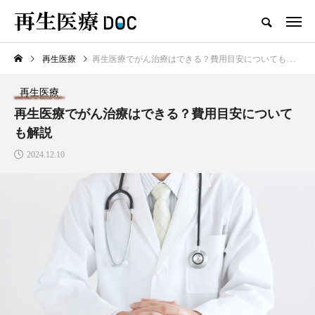
再生医療
再生医療でがん治療はできる？費用目安についても解説
新着記事
再生医療
再生医療
再生医療でがん治療はできる？費用目安について
も解説
2024.12.10
AGAは予防できる？予防方法と
治療法、生活習慣の見直し方を紹
介します
2025.03.08