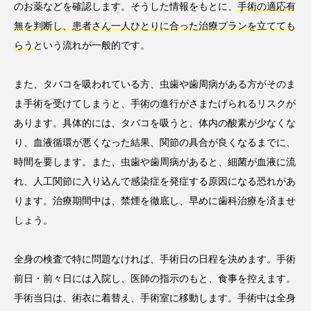
のお薬などを確認します。そうした情報をもとに、
手術の適応有
無を判断し、患者さん一人ひとりに合った治療プランを立てても
らう
という流れが一般的です。
また、タバコを吸われている方、虫歯や歯周病がある方がそのま
ま手術を受けてしまうと、手術の進行がさまたげられるリスクが
あります。具体的には、タバコを吸うと、体内の酸素が少なくな
り、血液循環が悪くなった結果、関節の具合が良くなるまでに、
時間を要します。また、虫歯や歯周病があると、細菌が血液に流
れ、人工関節に入り込んで感染症を発症する原因になる恐れがあ
ります。治療期間中は、禁煙を徹底し、早めに歯科治療を済ませ
しょう。
全身の検査で特に問題なければ、手術日の日程を決めます。手術
前日・前々日には入院し、医師の指示のもと、食事を控えます。
手術当日は、術衣に着替え、手術室に移動します。手術中は全身