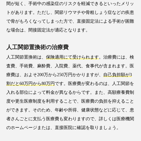
間が短く、手術中の感染症のリスクを軽減できるといったメリッ
トがあります。ただし、関節リウマチや骨粗しょう症などの疾患
で骨がもろくなってしまった方で、直接固定法による手術が困難
な場合は、間接固定法が適応となります。
人工関節置換術の治療費
人工関節置換術は、
保険適用にて受けられます
。治療費には、検
査費、手術費、麻酔費、入院費、薬代、食事代が含まれます。医
療費は、およそ200万から250万円かかりますが、
自己負担額が3
割だと60万円から80万円
です。医療費が変わるのは、人工関節を
入れる部位によって料金が異なるからです。また、高額療養費制
度や更生医療制度を利用することで、医療費の負担を抑えること
ができます。そのため、年齢や所得、健康状態などに応じて、患
者さんごとに支払う医療費も変わりますので、詳しくは医療機関
のホームページまたは、直接医院に確認を取りましょう。