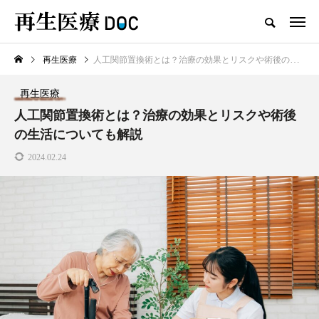
再生医療
人工関節置換術とは？治療の効果とリスクや術後の生活についても解説
新着記事
再生医療
再生医療
人工関節置換術とは？治療の効果とリスクや術後
の生活についても解説
2024.02.24
AGAは予防できる？予防方法と
治療法、生活習慣の見直し方を紹
介します
2025.03.08