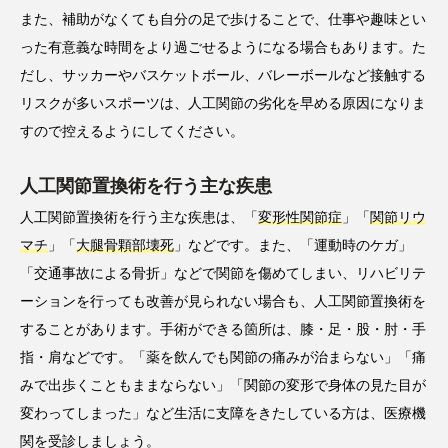
また、補助がなくても自分の足で歩けることで、仕事や趣味とい
った有意義な時間をより過ごせるようになる場合もあります。た
だし、サッカーやバスケットボール、バレーボールなど接触する
リスクが多いスポーツは、人工関節の劣化を早める原因になりま
すので控えるようにしてください。
人工関節置換術を行う主な疾患
人工関節置換術を行う主な疾患は、「
変形性関節症
」「
関節リウ
マチ
」「
大腿骨顆部壊死
」などです。また、「運動時のケガ」
「交通事故による骨折」などで関節を傷めてしまい、リハビリテ
ーションを行っても改善が見られない場合も、人工関節置換術を
することがあります。手術ができる箇所は、膝・足・股・肘・手
指・肩などです。「薬を飲んでも関節の痛みが治まらない」「痛
みで出歩くこともままならない」「関節の変形で身体の見た目が
変わってしまった」など生活に支障をきたしている方は、医療機
関を受診しましょう。