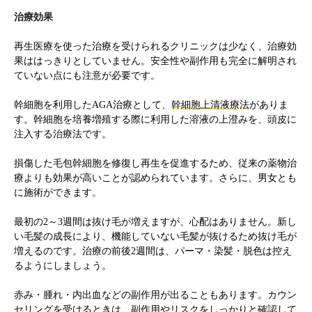
治療効果
再生医療を使った治療を受けられるクリニックは少なく、治療効
果ははっきりとしていません。安全性や副作用も完全に解明され
ていない点にも注意が必要です。
幹細胞を利用したAGA治療として、
幹細胞上清液療法
がありま
す。幹細胞を培養増殖する際に利用した溶液の上澄みを、頭皮に
注入する治療法です。
損傷した毛包幹細胞を修復し再生を促進するため、従来の薬物治
療よりも効果が高いことが認められています。さらに、男女とも
に施術ができます。
最初の2～3週間は抜け毛が増えますが、心配はありません。新し
い毛髪の成長により、機能していない毛髪が抜けるため抜け毛が
増えるのです。治療の前後2週間は、パーマ・染髪・脱色は控え
るようにしましょう。
赤み・腫れ・内出血などの副作用が出ることもあります。カウン
セリングを受けるときは、副作用やリスクをしっかりと確認して