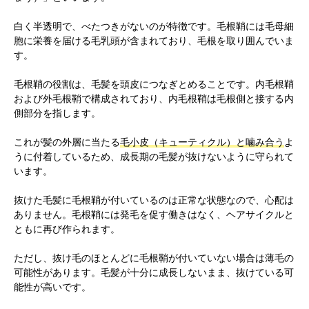
白く半透明で、べたつきがないのが特徴です。毛根鞘には毛母細
胞に栄養を届ける毛乳頭が含まれており、毛根を取り囲んでいま
す。
毛根鞘の役割は、毛髪を頭皮につなぎとめることです。内毛根鞘
および外毛根鞘で構成されており、内毛根鞘は毛根側と接する内
側部分を指します。
これが髪の外層に当たる
毛小皮（キューティクル）と噛み合う
よ
うに付着しているため、成長期の毛髪が抜けないように守られて
います。
抜けた毛髪に毛根鞘が付いているのは正常な状態なので、心配は
ありません。毛根鞘には発毛を促す働きはなく、ヘアサイクルと
ともに再び作られます。
ただし、抜け毛のほとんどに毛根鞘が付いていない場合は薄毛の
可能性があります。毛髪が十分に成長しないまま、抜けている可
能性が高いです。