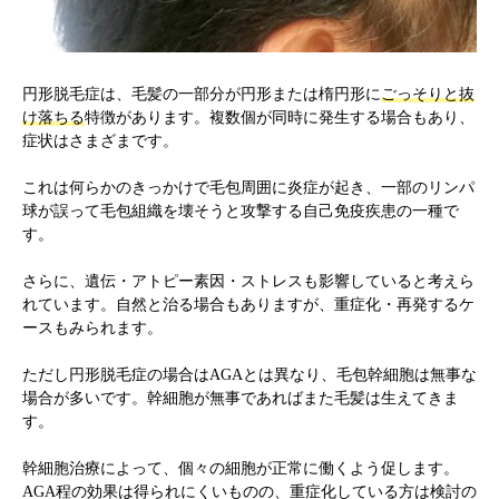
円形脱毛症は、毛髪の一部分が円形または楕円形に
ごっそりと抜
け落ちる
特徴があります。複数個が同時に発生する場合もあり、
症状はさまざまです。
これは何らかのきっかけで毛包周囲に炎症が起き、一部のリンパ
球が誤って毛包組織を壊そうと攻撃する自己免疫疾患の一種で
す。
さらに、遺伝・アトピー素因・ストレスも影響していると考えら
れています。自然と治る場合もありますが、重症化・再発するケ
ースもみられます。
ただし円形脱毛症の場合はAGAとは異なり、毛包幹細胞は無事な
場合が多いです。幹細胞が無事であればまた毛髪は生えてきま
す。
幹細胞治療によって、個々の細胞が正常に働くよう促します。
AGA程の効果は得られにくいものの、重症化している方は検討の