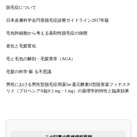
脱毛症について
日本皮膚科学会円形脱毛症診療ガイドライン2017年版
毛包幹細胞から考える薬剤性脱毛症の病態
老化と毛髪変化
毛と毛包の解剖・毛髪異常（AGA）
毛髪の科学:蘇 る不思議
男性における男性型脱毛症用薬5α-還元酵素II型阻害薬フィナステ
リド（プロペシア®錠0.2 mg・1 mg）の薬理学的特性と臨床効果