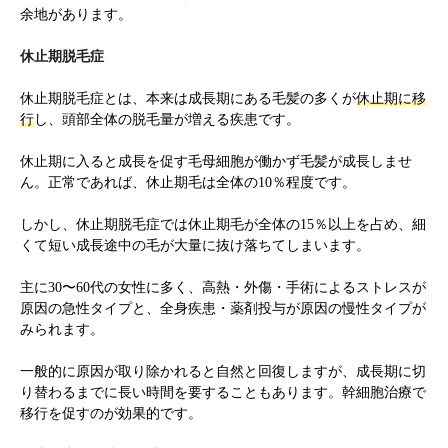
余地があります。
休止期脱毛症
休止期脱毛症とは、本来は成長期にある毛髪の多くが
休止期に移
行
し、頭部全体の脱毛量が増える疾患です。
休止期に入ると成長を促す毛母細胞が働かず毛髪が成長しませ
ん。正常であれば、休止期毛は全体の10％程度です。
しかし、休止期脱毛症では休止期毛が全体の15％以上を占め、細
くて短い成長途中の毛が大量に抜け落ちてしまいます。
主に30〜60代の女性に多く、高熱・外傷・手術によるストレスが
原因の急性タイプと、全身疾患・薬剤投与が原因の慢性タイプが
みられます。
一般的に原因が取り除かれると自然と回復しますが、成長期に切
り替わるまでに長い時間を要することもあります。幹細胞治療で
移行を促すのが効果的です。