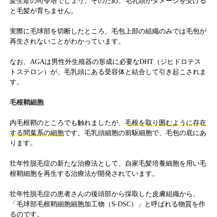
髪生産の司令塔でしょう。そのため、毛乳頭がダメージを受ける
と毛髪が育ちません。
実際に毛球部を切断したところ、毛包上部の組織のみでは毛包が
再生されないことがわかっています。
なお、AGAは男性外生殖器の形成に必要なDHT（ジヒドロテス
トステロン）が、毛乳頭にある受容体と結合して引き起こされま
す。
毛根鞘細胞
内毛根鞘のところでも触れましたが、
毛根を取り囲むように存在
する間葉系の細胞
です。毛乳頭細胞の前駆細胞で、毛包の底にあ
ります。
壮年性脱毛症の新たな治療法として、自家毛髪培養細胞を用い毛
根鞘細胞を再生する治療法が開発されています。
壮年性脱毛症の患者さんの後頭部から採取した皮膚組織から、
「毛球部毛根鞘細胞細胞加工物（S-DSC）」と呼ばれる物質を作
るのです。