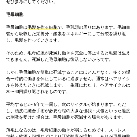
ぜひ参考にしてください。
毛母細胞
毛母細胞は
毛髪を作る細胞
で、毛乳頭の周りにあります。毛細血
管から吸収した栄養分・酸素をエネルギーにして分裂を繰り返
し、毛髪を作っていきます。
そのため、毛母細胞が死滅し働きを完全に停止すると毛髪は生え
てきません。死滅した毛母細胞は復活しないからです。
しかし毛母細胞が簡単に死滅することはほとんどなく、多くの場
合一時的に働きを休止しているに過ぎません。通常はヘアサイク
ルを終えたときに死滅します。一生涯にわたり、ヘアサイクルは
20〜40回繰り返されるものです。
平均すると2～6年で一周し、次のサイクルが始まります。ただ
し、頭皮に縫合手術が必要な程の大きな怪我・火傷といった過度
の刺激を受けた場合は、毛母細胞が死滅する場合があります。
薄毛になるのは、毛母細胞の働きが弱まるためです。ストレス・
加齢・飲酒・喫煙などにより活性酸素が増加し、それが毛母細胞