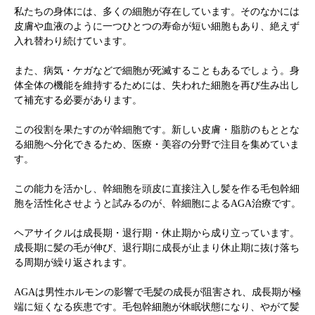
私たちの身体には、多くの細胞が存在しています。そのなかには
皮膚や血液のように一つひとつの寿命が短い細胞もあり、絶えず
入れ替わり続けています。
また、病気・ケガなどで細胞が死滅することもあるでしょう。身
体全体の機能を維持するためには、失われた細胞を再び生み出し
て補充する必要があります。
この役割を果たすのが幹細胞です。新しい皮膚・脂肪のもととな
る細胞へ分化できるため、医療・美容の分野で注目を集めていま
す。
この能力を活かし、幹細胞を頭皮に直接注入し髪を作る毛包幹細
胞を活性化させようと試みるのが、幹細胞によるAGA治療です。
ヘアサイクルは成長期・退行期・休止期から成り立っています。
成長期に髪の毛が伸び、退行期に成長が止まり休止期に抜け落ち
る周期が繰り返されます。
AGAは男性ホルモンの影響で毛髪の成長が阻害され、成長期が極
端に短くなる疾患です。毛包幹細胞が休眠状態になり、やがて髪